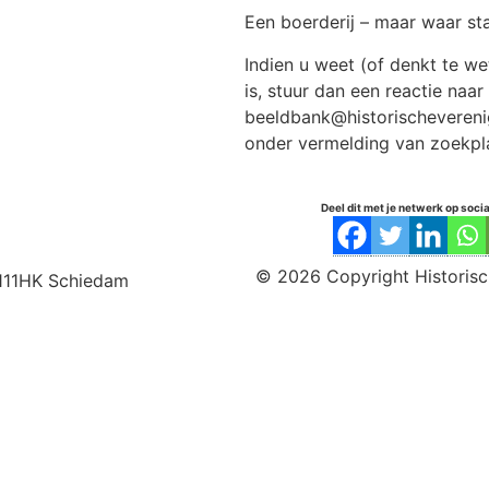
Een boerderij – maar waar st
Indien u weet (of denkt te we
is, stuur dan een reactie naar
beeldbank@historischevereni
onder vermelding van zoekpl
Deel dit met je netwerk op soci
© 2026 Copyright Historisc
111HK Schiedam