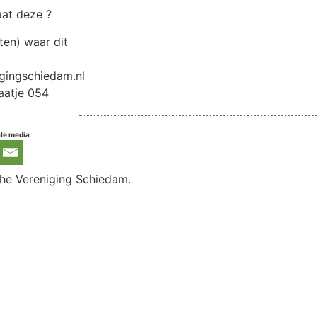
aat deze ?
ten) waar dit
gingschiedam.nl
aatje 054
ale media
he Vereniging Schiedam.