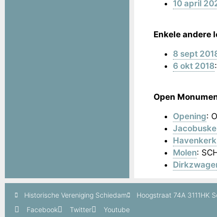
10 april 20
Enkele andere 
8 sept 201
6 okt 2018
Open Monumen
Opening
: 
Jacobuske
Havenkerk
Molen
: SC
Dirkzwage
Historische Vereniging Schiedam
Hoogstraat 74A 3111HK 
Facebook
Twitter
Youtube