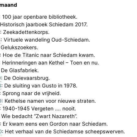
 maand
: 100 jaar openbare bibliotheek.
 Historisch jaarboek Schiedam 2017.
: Zeekadettenkorps.
8
: Virtuele wandeling Oud-Schiedam.
: Gelukszoekers.
: Hoe de Titanic naar Schiedam kwam.
: Herinneringen aan Kethel – Toen en nu.
: De Glasfabriek.
9
: De Ooievaarsbrug.
8
: De sluiting van Gusto in 1978.
: Sprong naar de vrijheid.
9
: Kethelse namen voor nieuwe straten.
: 1940-1945 Vergeten …. nooit.
: Wie bedacht “Zwart Nazareth”.
: Er kwam eens een Gordon naar Schiedam.
0
: Het verhaal van de Schiedamse scheepswerven.