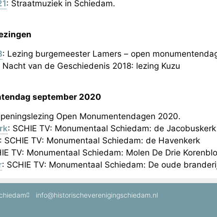
21
: Straatmuziek in Schiedam.
lezingen
8
: Lezing burgemeester Lamers – open monumentendag
: Nacht van de Geschiedenis 2018: lezing Kuzu
tendag september 2020
Openingslezing Open Monumentendagen 2020.
rk
: SCHIE TV: Monumentaal Schiedam: de Jacobuskerk
: SCHIE TV: Monumentaal Schiedam: de Havenkerk
HIE TV: Monumentaal Schiedam: Molen De Drie Korenb
r
: SCHIE TV: Monumentaal Schiedam: De oude branderi
Schiedam
info@historischeverenigingschiedam.nl